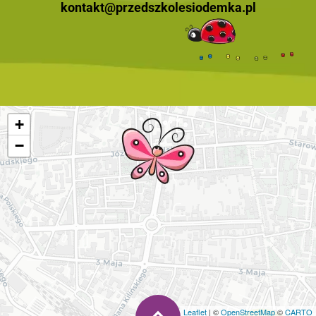
kontakt@przedszkolesiodemka.pl
+
−
Leaflet
| ©
OpenStreetMap
©
CARTO